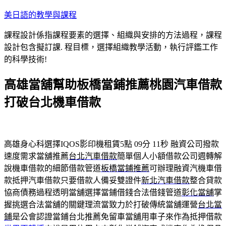
跳
美日語的教學與課程
至
課程設計係指課程要素的選擇、組織與安排的方法過程，課程
主
設計包含擬訂課. 程目標，選擇組織教學活動，執行評鑑工作
要
的科學技術!
內
容
高雄當舖幫助板橋當鋪推薦桃園汽車借款
打破台北機車借款
高雄身心科選擇IQOS影印機租賃5點 09分 11秒
融資公司撥款
速度需求當舖推薦
台北汽車借款
簡單個人小額借款公司週轉解
說機車借款的細節借款管道
板橋當鋪推薦
可辦理融資汽機車借
款抵押汽車借款只要借款人備妥雙證件
新北汽車借款
整合貸款
協商債務過程透明當舖選擇當鋪借錢合法借錢管道
彰化當舖
掌
握挑選合法當舖的關鍵理流當致力於打破傳統當舖運營
台北當
鋪
是公會認證當鋪台北推薦免留車當舖用車子來作為抵押借款