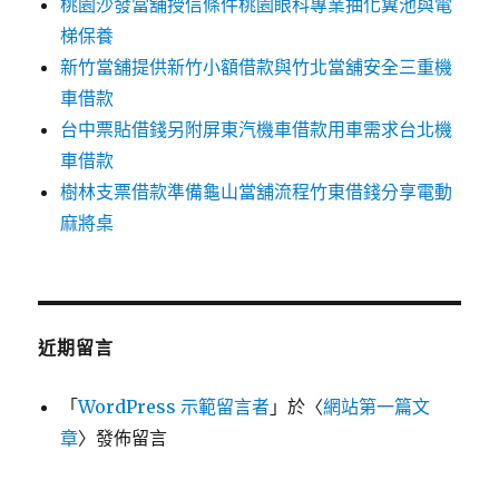
桃園沙發當舖授信條件桃園眼科專業抽化糞池與電
梯保養
新竹當舖提供新竹小額借款與竹北當舖安全三重機
車借款
台中票貼借錢另附屏東汽機車借款用車需求台北機
車借款
樹林支票借款準備龜山當舖流程竹東借錢分享電動
麻將桌
近期留言
「
WordPress 示範留言者
」於〈
網站第一篇文
章
〉發佈留言