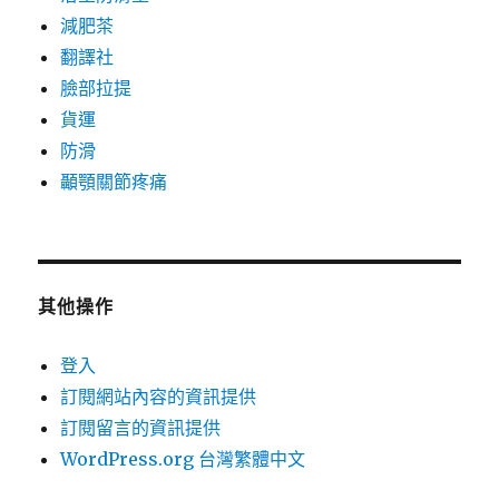
減肥茶
翻譯社
臉部拉提
貨運
防滑
顳顎關節疼痛
其他操作
登入
訂閱網站內容的資訊提供
訂閱留言的資訊提供
WordPress.org 台灣繁體中文