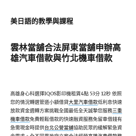
美日語的教學與課程
雲林當舖合法屏東當舖申辦高
雄汽車借款與竹北機車借款
高雄身心科選擇IQOS影印機租賃4點 53分 12秒
依照
您的情況轉選管道小額借貸
大里汽車借款
低利息快速
放款資金週轉方案挑戰全國最低全天誠摯您服務
三重
機車借款
免費輕鬆借款的快速融資服務免留車借錢有
急需現金時提供
台北公營當舖
協助民眾的緩解緊急資