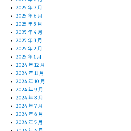
2025 年 7 月
2025 年 6 月
2025 年 5 月
2025 年 4 月
2025 年 3 月
2025 年 2 月
2025 年 1 月
2024 年 12 月
2024 年 11 月
2024 年 10 月
2024 年 9 月
2024 年 8 月
2024 年 7 月
2024 年 6 月
2024 年 5 月
2024 年 4 月