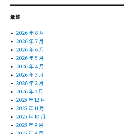
彙整
2026 年 8 月
2026 年 7 月
2026 年 6 月
2026 年 5 月
2026 年 4 月
2026 年 3 月
2026 年 2 月
2026 年 1 月
2025 年 12 月
2025 年 11 月
2025 年 10 月
2025 年 9 月
2025 年 8 月