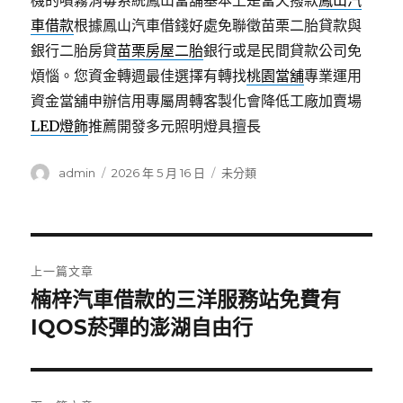
機的噴霧消毒系統鳳山當舖基本上是當天撥款
鳳山汽
車借款
根據鳳山汽車借錢好處免聯徵苗栗二胎貸款與
銀行二胎房貸
苗栗房屋二胎
銀行或是民間貸款公司免
煩惱。您資金轉週最佳選擇有轉找
桃園當舖
專業運用
資金當舖申辦信用專屬周轉客製化會降低工廠加賣場
LED燈飾
推薦開發多元照明燈具擅長
作
發
分
admin
2026 年 5 月 16 日
未分類
者
佈
類
日
期:
文
上一篇文章
章
楠梓汽車借款的三洋服務站免費有
上
一
IQOS菸彈的澎湖自由行
導
篇
覽
文
章: