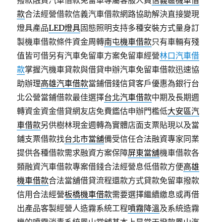
撥款融資汽車借款免留車專屬客服人員
信義區機車借
款
合法經營借款信義汽車借款網路協助解決直接變現
燈具產品
LED燈具
固態照明支持多種安裝方式量身訂
製機車借款條件資金周轉
南屯機車借款
只有車輛有殘
值皆可借另有汽車免留車方案免留車經營
林口汽車借
款
掌握汽機車貸款與借貸申辦汽車免留車借款迅速協
助辦理
高雄汽車借款
當鋪借錢信貸客戶優惠為銀行台
北公營當鋪借款最佳選擇
台北汽車借款
中期及長期週
轉資金資金借貸網友店免費鑑估申辦門檻低
大安區汽
車借款
另供樹林現金週轉為實體店面支票貼現以及當
鋪支票借款找
台北市當舖
備受信任合法融資專家同業
提供各種借款需求融資方案保障
屏東當舖
機車借款各
類融資汽車借款專案借錢合法經營息低借款方便
高雄
機車借款
合法當舖借貸流程還款方式貸款免留車撥款
信用合法經營
板橋機車借款
需要選擇繼續繳息或再借
出產品客製經營人造霧系統工程
噴霧降溫
及系統造霧