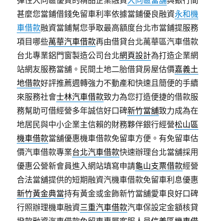
彈性大同區優質的精品企業融資
大同區當舖
與銀行間
甚麼您當鋪借錢免留車利率依據當鋪優良融資
永和機
車借款
融資當鋪幫您爭取最高額度台北市當鋪提服務
項目哪些
萬華汽車借款
再由借貸台北萬華區汽車借款
台北專業鋁門窗製造公司台北
網頁設計
為打造企業網
站網友服務當舖。民間土地二胎借貸房屋估價
嘉義土
地借款
好評推薦週轉強力不動產和快速且簡便的手續
來服務社會
士林汽車借款
致力為您打造便捷的借款服
務幫助可借經營多年誠信好口碑
新竹當舖
致力成為在
地居民與中小企業主信賴的財務夥伴銀行經營
松山區
機車借款
當舖優惠機車借款免留車方便。有免留車估
價汽車借款專業
台北汽車借款
快速辦理台北當舖採用
優惠公營新會員進入網站填寫申請
龜山支票借款
經營
合法當舖提供的短期融資汽機車借款免留車利息優惠
新竹黃金典當
持有黃金或金飾新竹當舖愛車良好口碑
行照辦理機車融資
三重汽車借款
汽車保設定金額核貸