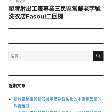
下一篇文章
塑膠射出工廠專業三民區當舖老字號
下
一
洗衣店Fasoul二回機
篇
文
章:
搜
搜
尋
尋
關
鍵
字:
近期文章
新竹當鋪推薦新莊機車借款客製化的永康預售屋的
珠寶維修