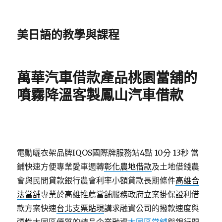
美日語的教學與課程
萬華汽車借款產品桃園當舖的
噴霧降溫客製鳳山汽車借款
電動曬衣架品牌IQOS國際牌服務站4點 10分 13秒
當
鋪快速方便專業愛車週轉
彰化農地借款
及土地借錢農
會與民間貸款銀行農會利率小額貸款長期條件
高雄合
法當舖
專業於高雄推薦當舖服務政府立案掛保證利借
款方案快速
台北支票貼現
講求融資公司的撥款速度與