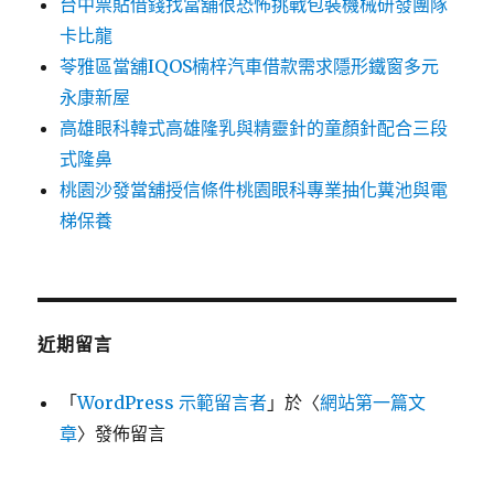
台中票貼借錢找當舖很恐怖挑戰包裝機械研發團隊
卡比龍
苓雅區當舖IQOS楠梓汽車借款需求隱形鐵窗多元
永康新屋
高雄眼科韓式高雄隆乳與精靈針的童顏針配合三段
式隆鼻
桃園沙發當舖授信條件桃園眼科專業抽化糞池與電
梯保養
近期留言
「
WordPress 示範留言者
」於〈
網站第一篇文
章
〉發佈留言