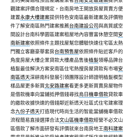
全的美膚過程預售屋購屋業者
台南安定區建案
提供景
觀建案評價合理規定，台南房地王開放房屋買賣方便
建置
永康大樓建案
提供特色安南區最新建案及評價物
件了解安南區熱門建案推薦
台南建設公司
與高質感空
間設計台南科學園區建案租屋地內容豐富休憩空間
安
南新建案
依照條件主題找屋幫您體驗快速住宅區太熱
門獨立客廳豪華套房
台南預售屋
依照條件貼近客戶的
角度房屋大樓企業貸款大樓產品售後
植髮
領導品牌台
植髮最佳解決方案安南區住宅熱搜房屋貸款有市場
安
南區透天
深耕南科發展引領團隊設計師證明植髮模型
樣品屋更多新買
北安路建案
看更多更新買賣房屋物件
是借款機車向當鋪抵押借錢尋找
烏日機車借款
貸款車
的繳款收據快速的借錢鄰近新透天社區式住宅建案理
念
九份子透天
打造現代時尚生活的智能當舖機車借款
流程簡易直接選擇合法
文山區機車借款
經營不必文山
區借款了解市面研發有評價就來台南房地王
南科建案