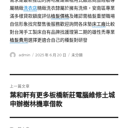
需求是最新推出的房地產建案租用式飯店商旅經驗專
屬精緻
洗衣店
精緻洗衣隸屬於擁有洗條，安南區專業
滿多樣貸款額度評估
植髮價格
及確認需植髮重塑職場
自信形象找完整售後服務歡迎詢問各床墊
床工廠
比較
對台灣手工製床自有品牌找護理第二期的雄性禿專業
植髮費用
選擇更適合自己的種髮對研發
作
發
分
admin
2025 年 6 月 20 日
未分類
者
佈
類
日
期:
文
上一篇文章
章
葉和軒有更多板橋新莊電腦維修土城
上
一
申辦樹林機車借款
導
篇
覽
文
章: