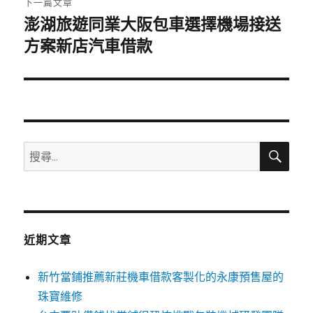
下一篇文章
澎湖旅遊同業大阪包車選擇機場接送
下
一
方案新店汽車借款
篇
文
章:
搜
搜
尋
尋
關
鍵
字:
近期文章
新竹當鋪推薦新莊機車借款客製化的永康預售屋的
珠寶維修