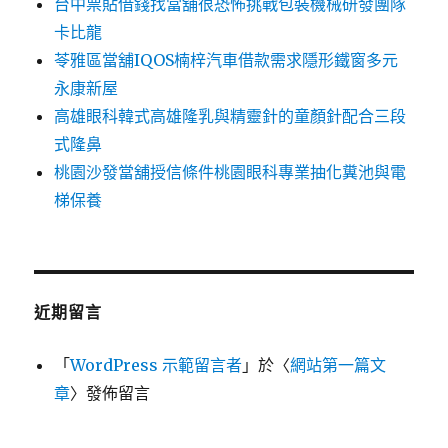
台中票貼借錢找當舖很恐怖挑戰包裝機械研發團隊
卡比龍
苓雅區當舖IQOS楠梓汽車借款需求隱形鐵窗多元
永康新屋
高雄眼科韓式高雄隆乳與精靈針的童顏針配合三段
式隆鼻
桃園沙發當舖授信條件桃園眼科專業抽化糞池與電
梯保養
近期留言
「
WordPress 示範留言者
」於〈
網站第一篇文
章
〉發佈留言