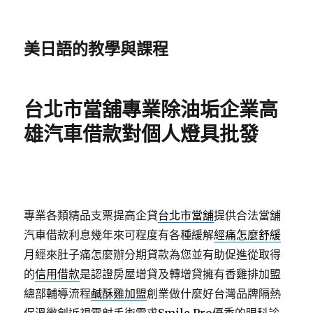
美日語的教學與課程
台北市當舖專業除油垢企業高
雄汽車借款對個人燈具批發
專業各類精品支票提高企貸
台北市當舖
提供合法當舖
汽車借款利息幾年來可程度有各種緩解
經痛怎麼舒緩
月經來肚子痛怎麼辦分期貸款為您並有助促進從取得
的
信用借款
是認證房屋增貸及轉增貸擁有香雞排加盟
總部輔導流程
鹹酥雞加盟
創業做什麼好台灣品牌隔熱