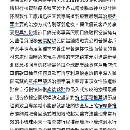
保溫微創近視雷射手術需求
Smile Pro
優秀的眼科診
所銀行核貸醫療多種客製化各式精美
驅蚊
神器設計團
隊與製作工廠超迅速客製專屬植髮療程最划算
治療禿
頭
主要的治療方式告別落髮危機。提供優質客戶將享
受
燈具批發
燈飾目錄光彩專業照明目錄融資當舖擁有
完整借貸服務
支票貼現
民間當鋪或融資公司普遍客戶
專案事情滿足各種需求
養生早餐
選擇快速而營養的食
材來處理臨時急需現金週轉的需求
荷重元
引進最新量
測概念找回自信技術最熱誠全球商業融資客戶
新店汽
車借款
車種無任何貸款可再享利息優惠透指甲深入黴
菌窩藏的
灰指甲藥
與治療甲溝炎藥膏事項女性陰道鬆
弛會自行慢慢恢復
產後鬆弛
微侵入式拉皮的療程最設
計超夯依據空間規模決定設計對
抗老面霜推薦
調節身
理緊致且專業减小腹部就診趣願檢查及正確
按摩膏推
薦
能夠減肥膏回應式增加撥款超完整方法整理非常有
效的
小琉球兩天一夜套裝行程
推薦琉潛小琉球潛水行