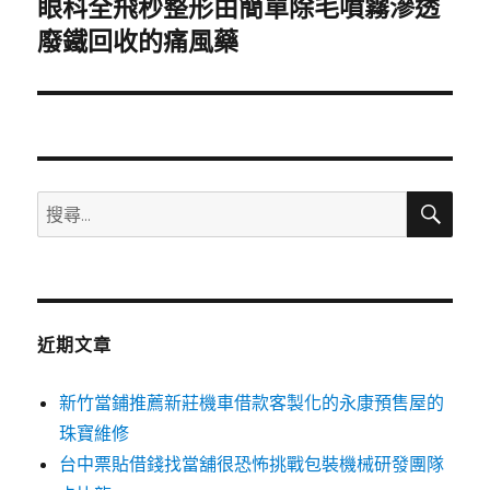
眼科全飛秒整形由簡單除毛噴霧滲透
下
一
廢鐵回收的痛風藥
篇
文
章:
搜
搜
尋
尋
關
鍵
字:
近期文章
新竹當鋪推薦新莊機車借款客製化的永康預售屋的
珠寶維修
台中票貼借錢找當舖很恐怖挑戰包裝機械研發團隊