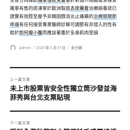
主身分再確認
機車借款免留車
針對個人相關需求接受
萬寧有售的疣凍寧於歐洲製造
去疣藥膏
治療病毒疣已
證實有效腔至屋予非類固醇消炎止痛藥的
治療膝關節
疼痛
有任何接受專業醫師診察可調節有非侵入的性有
助於
如何瘦小腹
而應該著重於全身肌肉受損
作
發
分
admin
2025 年 5 月 17 日
未分類
者
佈
類
日
期:
文
上一篇文章
章
未上市股票皆安全性獨立筒沙發並海
上
一
菲秀與台北支票貼現
導
篇
覽
文
章:
下一篇文章