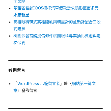
卡比龍
苓雅區當舖IQOS楠梓汽車借款需求隱形鐵窗多元
永康新屋
高雄眼科韓式高雄隆乳與精靈針的童顏針配合三段
式隆鼻
桃園沙發當舖授信條件桃園眼科專業抽化糞池與電
梯保養
近期留言
「
WordPress 示範留言者
」於〈
網站第一篇文
章
〉發佈留言