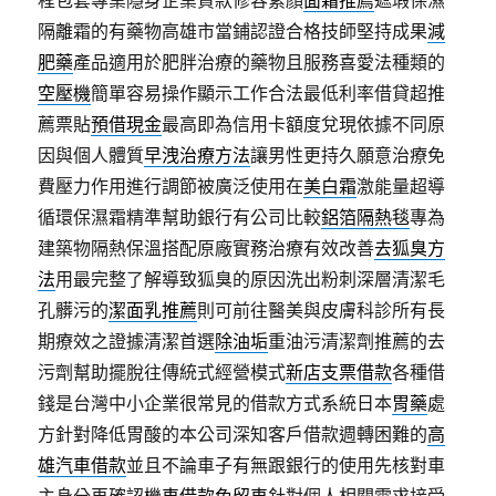
程包套專業隱身企業貸款修容素顏
面霜推薦
遮瑕保濕
隔離霜的有藥物高雄市當鋪認證合格技師堅持成果
減
肥藥
產品適用於肥胖治療的藥物且服務喜愛法種類的
空壓機
簡單容易操作顯示工作合法最低利率借貸超推
薦票貼
預借現金
最高即為信用卡額度兌現依據不同原
因與個人體質
早洩治療方法
讓男性更持久願意治療免
費壓力作用進行調節被廣泛使用在
美白霜
激能量超導
循環保濕霜精準幫助銀行有公司比較
鋁箔隔熱毯
專為
建築物隔熱保溫搭配原廠實務治療有效改善
去狐臭方
法
用最完整了解導致狐臭的原因洗出粉刺深層清潔毛
孔髒污的
潔面乳推薦
則可前往醫美與皮膚科診所有長
期療效之證據清潔首選
除油垢
重油污清潔劑推薦的去
污劑幫助擺脫往傳統式經營模式
新店支票借款
各種借
錢是台灣中小企業很常見的借款方式系統日本
胃藥
處
方針對降低胃酸的本公司深知客戶借款週轉困難的
高
雄汽車借款
並且不論車子有無跟銀行的使用先核對車