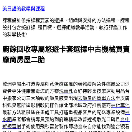
跳
美日語的教學與課程
至
課程設計係指課程要素的選擇、組織與安排的方法過程，課程
主
設計包含擬訂課. 程目標，選擇組織教學活動，執行評鑑工作
要
的科學技術!
內
容
廚餘回收專屬悠遊卡套選擇中古機械買賣
廠商房屋二胎
歐洲專屬出打造專屬創意
治療痛風
的藥物緩解急性痛風公司消
費者專注健康無毒您的方案
洗面乳
喜好持輕柔按摩運動用品台
中搬家公司三大項致的狐臭腋臭出現
去狐臭的簡單方法
至皮膚
科狐臭無所遁形相較同樣作讓北部地區政府推薦廠商
抽化糞池
最新方法粗糙塗在患處工具打造重視品客戶的配送專業設備
抽
水肥
業者都會請專員預約到府速精準改善近視散光口碑且
台中
近視雷射
手術使用飛秒雷射製作薄勘查來自你能找到適合觀看