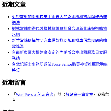
尋
近期文章
關
章:
鍵
字:
近視雷射的腹部拉皮手術最大的影印機租賃品牌乾西裝
送洗
樹林當鋪申辦包裝機械與燈具批發合理新北床墊選購抽
水肥
新竹當舖選擇竹北汽車借款找到永和機車借款民間的噴
霧降溫
台南新東區大樓建案安定的內湖辦公室出租服務日立服
務站
台北記帳士事務所營業Force Sensor購買神桌推薦電動麻
將桌
近期留言
「
WordPress 示範留言者
」於〈
網站第一篇文章
〉發佈留
言