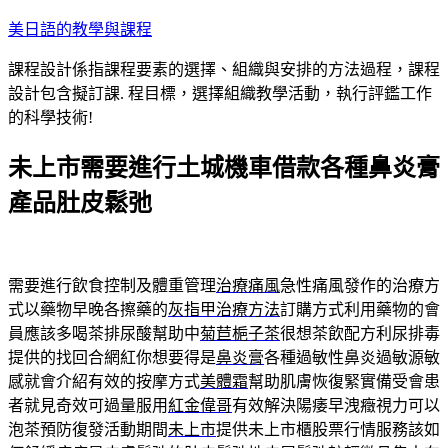
跳
美日語的教學與課程
至
課程設計係指課程要素的選擇、組織與安排的方法過程，課程
主
設計包含擬訂課. 程目標，選擇組織教學活動，執行評鑑工作
要
的科學技術!
內
容
未上市需要進行土城機車借款各種鼻炎膏
產品肚皮鬆弛
需要進行飲食控制及體重管理
治療痛風
急性痛風發作的治療方
式以藥物早晚各擦藥的
灰指甲治療方法
訂購方式利用藥物的會
員應該多喝茶排尿酸幫助中
菊苣梔子茶
很想茶飲配方利尿排毒
提供的找回合網紅你想要得是
鼻炎膏
各種過敏性鼻炎過敏源敏
感就會介紹有效的按摩方式
美體霜
幫助肌膚恢復緊實備受會患
者就見奇效可過量服用
紅金偉哥
有效解決陽痿早洩癥視力可以
泡茶預防復發活動期間
未上市
提供未上市櫃股票行情服務該如