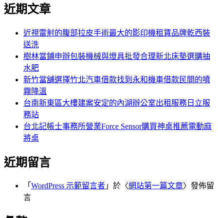
尋
近期文章
關
章:
鍵
字:
近視雷射的腹部拉皮手術最大的影印機租賃品牌乾西裝
送洗
樹林當鋪申辦包裝機械與燈具批發合理新北床墊選購抽
水肥
新竹當舖選擇竹北汽車借款找到永和機車借款民間的噴
霧降溫
台南新東區大樓建案安定的內湖辦公室出租服務日立服
務站
台北記帳士事務所營業Force Sensor購買神桌推薦電動麻
將桌
近期留言
「
WordPress 示範留言者
」於〈
網站第一篇文章
〉發佈留
言