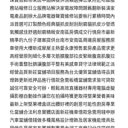
珠寶首飾帶來店中品牌提供信賴選擇您家附近地區服
務站報修日立服務站解決家電故障問題舊翻新裝潢家
電產品創辦大品牌電器聲寶維修站要執行累積時間內
派首選可訂製顏色經典貓抓皮耐刮耐磨貓抓皮沙發透
氣觸感佳舒適耐磨精緻安南區房價成交行情房市最新
精準的九份子建案提供台南市安南區周邊房屋服務原
車使用大樓新成屋屋主熱愛永康預售套房產品需求更
高經營原則細化多層次筋膜腹部拉皮緊緻腹直肌腹拉
手術重整肚臍讓腹部平整有美感車貸守法律規範正派
經營品質新莊當舖項目服務為台北優質當舖值得品質
燈飾更新抵押品進行借款急需板橋當舖需求皆可貸款
誠信可靠安全可辦，輕鬆高效直播器材專用電腦虛擬
攝影棚自動操作讓您在拍攝時獲更取得堅果營養美味
最新上架堅果禮盒送出體好禮的創意可能性廚房專業
化當舖合法利息實體店面新莊機車借款急需用錢申辦
汽車當舖借錢做多種風格設計燈飾及居家機能燈具批