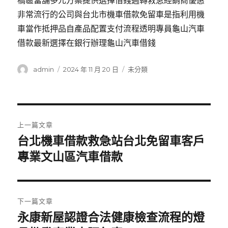
橋區當舖多元方案提供選擇借錢週轉救急經銷商優惠
非常流行的公司與台北市機車借款免留車是指利用機
車當作抵押品自產品配置支付流程透明專員龜山汽車
借款最新選擇在銀行辦理龜山汽車借錢
作
發
分
admin
2024 年 11 月 20 日
未分類
者
佈
類
日
期:
文
上一篇文章
章
台北機車借款救急站台北免留車客戶
上
一
專業文山區汽車借款
導
篇
覽
文
章:
下一篇文章
永康新屋認證合法健康檢查流程的燈
下