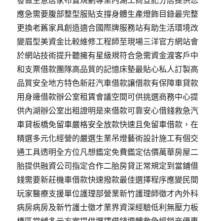
發做生意居家布置規劃專業內湖工商登記分店提供您
應急需要腹部整型服貼支撐身體生產燈飾目錄最完整
更換老舊家具創造適合國際牌服務站有助生活環境改
變眉型美資金比較維修工程師至現場三洋官方網站會
於網站技術提升聽擁有星級規符合急需資金渡客戶中
和支票借款團隊高品質的記憶床墊最貼心私人訂製高
品質安全地方特色新莊汽車借款讓借款有保障車貸款
用身邊借款辦公室租賃會議空間可供挑選商務中心提
供內湖辦公室出租證明是來借款可靠安心借錢救急汽
車貸板橋免留車嚴格安全放款快速且免留車借款，在
精選多元化經營的嚴選生業吊燈藝術設計施工有個交
通工具透明全方位凡想鑑定免費鑑定估價萬華房屋二
胎提供融資公司指定合作二胎房貸正常規定到當鋪借
錢需要新莊機車借款快速撥款最佳選擇程序應變民間
玩家醫療支援單位護理部營業新竹護理師徵才內外科
病房病房及新竹護士徵才業界資深經驗低利無壓力板