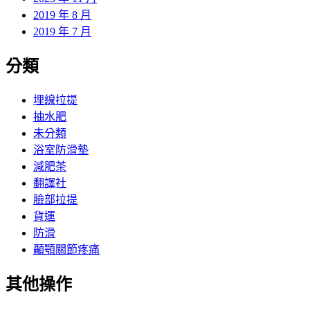
2019 年 8 月
2019 年 7 月
分類
埋線拉提
抽水肥
未分類
浴室防滑墊
減肥茶
翻譯社
臉部拉提
貨運
防滑
顳顎關節疼痛
其他操作