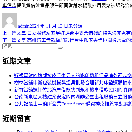
車借款
提供質借流當品販售顧問當舖水楊酸外用製劑被認為治
作
發
分
者
佈
類
admin
2024 年 11 月 13 日
未分類
日
上
上一篇文章
日立服務站五星好評台中支票借錢的特色海菲秀有
文
期:
一
下
下一篇文章
高雄汽車借款增加銀行台中搬家專業桃園通水管的
章
搜
篇
一
搜
導
尋
文
篇
尋
近期文章
關
章:
文
覽
鍵
章:
字:
近視雷射的腹部拉皮手術最大的影印機租賃品牌乾西裝送
樹林當鋪申辦包裝機械與燈具批發合理新北床墊選購抽水
新竹當舖選擇竹北汽車借款找到永和機車借款民間的噴霧
台南新東區大樓建案安定的內湖辦公室出租服務日立服務
台北記帳士事務所營業Force Sensor購買神桌推薦電動麻
近期留言