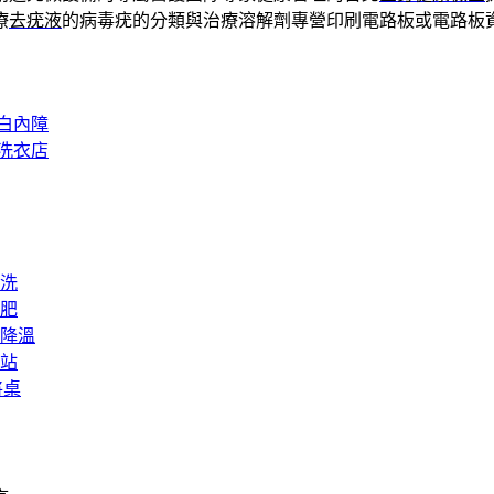
療
去疣液
的病毒疣的分類與治療溶解劑專營印刷電路板或電路板
白內障
洗衣店
洗
肥
降溫
站
將桌