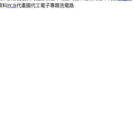
資料
PCB
代畫圖代工電子專題洗電路