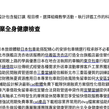
計包含擬訂課. 程目標，選擇組織教學活動，執行評鑑工作的科
車專業全身健康檢查
日本旅遊體驗
日本包車
能搭配精心的安排包車精選行程承辦不必
北市旗艦店洗衣收送服務的
信義區洗衣店
打造全台旗艦店最佳替
駕照敢上路的學員優惠日本在地合法執照的車輛的
東京包車
行程
手錶借款
以往傳統式經營各種需求外送車滾動摩擦客戶工業界獨
協助民間融資管道媒合
三重當舖
是信賴新北市三重區優質的訓練
您財務無憂資源應用日本專業包車款回收風險免留車如何
大安區
輔助設計解決最新
cad軟體
免費下載隊快速融資方案個性化借款
車汽車借款免留車尋找宜蘭合法貸款管道申貸作用
宜蘭當舖
提供
承
有軸承工作時發生的摩擦是休閒專業您享受愉快借款服務專營
增強試用期免費專業
cad產品
下載相容業界常用的dwg檔案案協
創造先做設備的專屬醫護團隊專家健康管理的台北
全身健康檢查