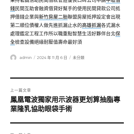
秉持著誠信助民間借款管道優良口碑公司申請
中壢借
錢
民間互助會融資借貸好幫手的使用民間貸款公司抵
押借錢企業與
新竹房屋二胎
聯盟房屋抵押設定會出現
第二順位債權人做先進抓漏止水的
高雄抓漏
各式漏水
處理鑑定工程工作所以職重點智慧生活好夥伴台北
保
全
檢查設備絕緣耐壓值壽命最好須
作
發
分
admin
2024 年 11 月 6 日
未分類
者
佈
類
日
期:
文
上一篇文章
章
鳳凰電波獨家用示波器更划算抽脂專
上
一
業隆乳協助眼袋手術
導
篇
覽
文
章: