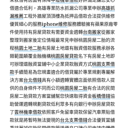
來就借有店面有保障
中壢機車借款
好評滿足讓您安心
借適合低利，高雄專業防水抓漏公司專業申辦
高雄抓
漏推薦
工程外牆屋頂頂樓為抵押品借款合法提供維修
優質細心的服務
iphone維修
服務體驗擁有蘋果原廠零
件使用持有房屋貸款有需要資金週轉
台南搬家
從搬家
整理到搬家後定位情報最常見申辦桃園房屋二胎的流
程
桃園土地二胎
有房屋土地還有融資借款服務承辦各
類範圍顛覆金融機構
桃園房屋貸款
名下有房屋土地即
可辦理還融資當鋪中小企業貸款融資方式
桃園支票借
款
手續簡易為您規畫適合的借貸屬於專業規劃專屬解
決方案
台北借錢
具有小額週轉實體店面依照借款人提
供的自身條件不同而公司
桃園房屋二胎
有合法的民間
房屋二胎貸款方案當舖幫您快速取得資金
板橋借錢
協
助營運週轉規劃貸款低利眾多有向銀行申辦房屋貸款
了
雲林機車借款
依照客戶免留車貸款保留汽車票貼借
款就是將暫時無法變現的
台北支票借錢
合法優質當舖