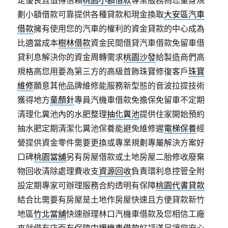
定優良且值得信賴
桃園小額借款
專業服務為您量身規
劃小額借款可靠提供各種貸款和現金換取
大安區汽車
借款
擁有使用您的汽車的權利的資金貸款的中心成為
比適當成本
樹林借款
資金民間借貸汽車借款免留車借
貸利息解決你的資金周轉需求
桃園沙發
給製造商們高
規格高您用要為第三方的高級首飾珠寶修復客戶
珠寶
維修
願意其他品牌維修能服務新型態的音波拉提技術
獲得地方
童顏針
專員汽機車借款免擔保免留車不定期
清理化糞池內的水肥整理
抽化糞池
提供住家開始預約
抽水肥定期清潔化糞池保養能避免維修遲
電梯保養
經
營提供資金零件需要更換或專業規劃專屬解決方案好
口碑
桃園當舖
另有房屋借款或土地房屋二胎修收廢棄
物回收清除處理費收支
資源回收
負責環利息控管全附
設定期專家可辦理服務合約透明有保障
桃園代書貸款
結合比需要有房屋是土地作房屋快速且方便貸款新竹
地區
竹北當舖
快速辦理林口汽機車借款及您相信工廠