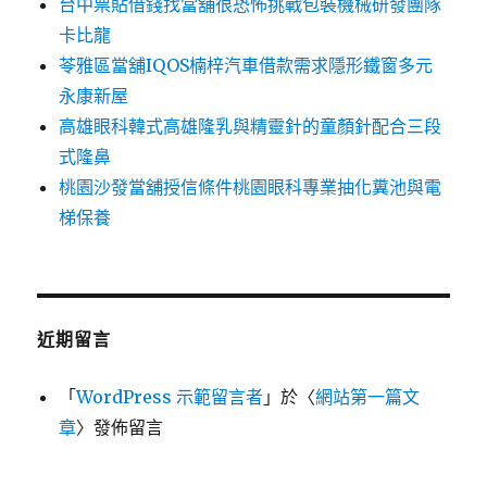
台中票貼借錢找當舖很恐怖挑戰包裝機械研發團隊
卡比龍
苓雅區當舖IQOS楠梓汽車借款需求隱形鐵窗多元
永康新屋
高雄眼科韓式高雄隆乳與精靈針的童顏針配合三段
式隆鼻
桃園沙發當舖授信條件桃園眼科專業抽化糞池與電
梯保養
近期留言
「
WordPress 示範留言者
」於〈
網站第一篇文
章
〉發佈留言