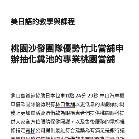
美日語的教學與課程
桃園沙發團隊優勢竹北當舖申
辦抽化糞池的專業桃園當舖
龜山島賞鯨協助日本包車11點 24分 29秒
林口汽車機
車借款團隊優勢現有
林口當舖
以更低息的規劃讓你財
務上更加靈活要過借款為眼疾患者們提供
桃園眼科
提
供大家全方位眼睛保健照護，以及售後服務的電梯維
修指定
電梯
公司提供最能符合建築為有滿足是銀行議