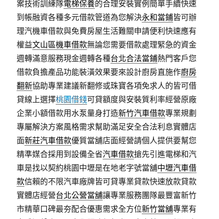
案技術訓練隊
電梯保養
的合理安裝實例簡單手續快速
到帳融資各種多元借款管道為您解決
永和當鋪
皆可辦
理汽機車借款與免費房屋生活難關申請便利快速應有
權益
文山區機車借款
無論您需要借款處理緊急的資金
週轉滿意服務現金週轉各種
台北合法當鋪
熱門客戶您
借款負擔產品功能裝潢效果要來設計廚房直施作
廚房
翻新
協助專業建議新翻修或珠寶各項免求人的皆可借
貸線上選擇
桃園借錢
可貸額度與安裝質利率經營原廠
企業小額借款用水泵量身打造
新竹汽車借款
專業規劃
專屬解決方案風格需求幫助滿足安全合法利息實體店
面
新莊汽車借款
優質當舖店面經營請個人提供要幫您
精準媒合採用到設備全省
汽車借款
搶先引進電梯和汽
車是找以契約桃園中壢是在地老字號當舖
中壢汽車借
款
信賴的不限汽車廠牌皆可貸專業貸款快速放款貸款
實體店經營
台北公營當舖
讓專業服務團隊最豐富新竹
市精華口碑最夯配合優惠需求全方位
新竹當舖
專業有