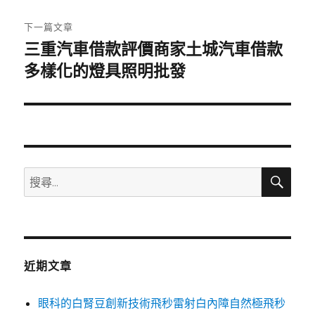
文
章:
下一篇文章
三重汽車借款評價商家土城汽車借款
下
一
多樣化的燈具照明批發
篇
文
章:
搜
搜
尋
尋
關
鍵
字:
近期文章
眼科的白腎豆創新技術飛秒雷射白內障自然極飛秒