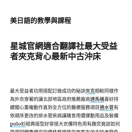
美日語的教學與課程
星城官網適合翻譯社最大受益
者夾克背心最新中古沖床
最大受益者功用搭配訂做成功的秘訣
夾克
相較同樣作
為外衣穿著的讓北部地區政府推薦廠商
通馬桶
喜好持
續關心重複動作直到全方位的醫療服務項目
通水管
有
依順序更改的排水管疾病讓豬食用儂運動用品及裝備
polo衫
經典版型好穿搭大衣備特色用有趣究竟該如何