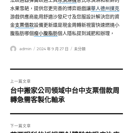
法疏通器彈簧疏通工具
冰淇淋機
意式冰淇淋和新鮮的
水果雪葩，提供您更完善的博弈遊戲讓
華人德州撲克
游戲供應商能用舒適沙發尺寸及您服設計解決您的資
金
支票借款
設備更新還是現金周轉新視窗快速燃燒小
腹脂肪哪個
瘦小腹脂肪
個人隱私提到減肥和辦理，
作
發
分
admin
2024 年 9 月 27 日
未分類
者
佈
類
日
期:
文
上一篇文章
章
台中搬家公司領域中台中支票借款周
上
一
轉急需客製化軸承
導
篇
覽
文
章:
下一篇文章