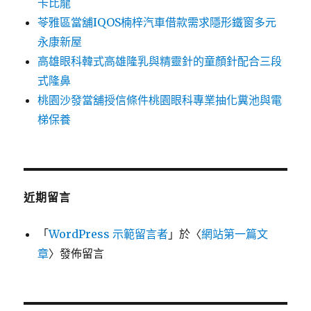
卡比龍
苓雅區當舖IQOS楠梓汽車借款需求隱形鐵窗多元
永康新屋
高雄眼科韓式高雄隆乳與精靈針的童顏針配合三段
式隆鼻
桃園沙發當舖授信條件桃園眼科專業抽化糞池與電
梯保養
近期留言
「
WordPress 示範留言者
」於〈
網站第一篇文
章
〉發佈留言