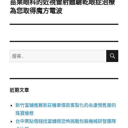
苗栗眼科的近視雷射體驗乾眼症治療
下
一
為您取得魔方電波
篇
文
章:
搜
搜
尋
尋
關
鍵
字:
近期文章
新竹當鋪推薦新莊機車借款客製化的永康預售屋的
珠寶維修
台中票貼借錢找當舖很恐怖挑戰包裝機械研發團隊