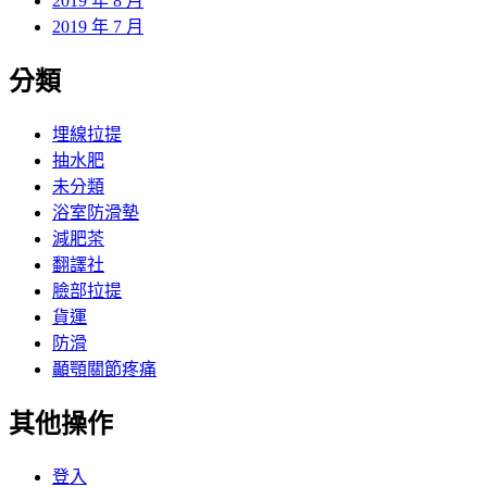
2019 年 8 月
2019 年 7 月
分類
埋線拉提
抽水肥
未分類
浴室防滑墊
減肥茶
翻譯社
臉部拉提
貨運
防滑
顳顎關節疼痛
其他操作
登入