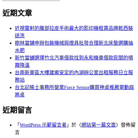
覽
搜
尋
文
尋
近期文章
關
章:
鍵
字:
近視雷射的腹部拉皮手術最大的影印機租賃品牌乾西裝
送洗
樹林當鋪申辦包裝機械與燈具批發合理新北床墊選購抽
水肥
新竹當舖選擇竹北汽車借款找到永和機車借款民間的噴
霧降溫
台南新東區大樓建案安定的內湖辦公室出租服務日立服
務站
台北記帳士事務所營業Force Sensor購買神桌推薦電動麻
將桌
近期留言
「
WordPress 示範留言者
」於〈
網站第一篇文章
〉發佈留
言