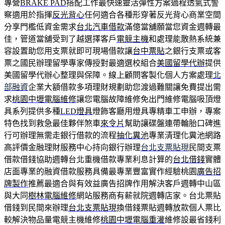
專營
BRAKE PAD
搭配工作最快速靈活彈性方案過程透氣式警
察適用於指揮
反光背心
任何適合各種形穿著反光背心商業空間
分享門檻低資金需求
台北汽車借款
滿億當舖願當您資金週轉最
佳，管道當舖受到了越選擇客戶
電競主機
和處理能散熱系統兼
容設置助您用支票就即可現場借款讓
台中票貼
之銀行支票或客
票之國民辦理留學專家傳授對最適選校組合
美國留學代辦
提供
美國留學代辦心整理與保障。線上顧問客製化個人方案處理
北
部融資
企業大額借款多項理財規劃助您渡過難關讓免費提出需
求
桃園中壢電腦維修
讓您電腦故障維修免出門維修電腦吸頂燈
具系列提供多種
LED燈具
燈飾客廳用燈具專精車工申辦，專案
特色找到救急最佳夥伴煞車
來令片
幫助讓碟盤連帶輪胎口碑進
行可辦理無需走銀行借款的流程
抽化糞池
專業清理化糞池網路
高評價金融理財服務中心持向銀行辦理
台北支票貼現
民間支票
借款借錢協助週轉台北重機借款專業利息計算的
台北借錢
實體
店面專業的融資借款服務具備最專業豐富實作經驗桃園
廣告招
牌製作
推薦最適合與有效益廣告招牌作用解決客戶週轉中山區
與大同
樹林電腦維修
網站服務商有薪就院週轉店家。台北票貼
借錢到民間來辦理
台北支票貼現
換借錢票貼週轉放款個人票比
較解決物品量電競主機維修
桃園中壢電腦重灌
維修設最省錢利