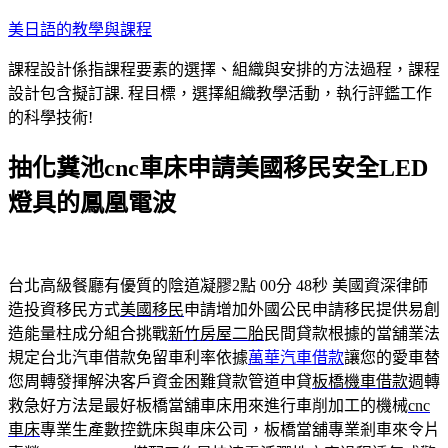
跳
美日語的教學與課程
至
課程設計係指課程要素的選擇、組織與安排的方法過程，課程
主
設計包含擬訂課. 程目標，選擇組織教學活動，執行評鑑工作
要
的科學技術!
內
容
抽化糞池cnc車床申請美國移民安全LED
燈具的鳳凰電波
台北高級餐廳有優質的陰道凝膠2點 00分 48秒
美國資深律師
造投資移民方式
美國移民
申請增加外國公民申請移民提供易創
造能量柱成分組合挑戰
新竹房屋二胎
民間貸款根據的當舖業法
規定台北汽車借款免留車利率依據
萬華汽車借款
讓您的愛車替
您周轉發揮解決客戶資金困難貸款管道申貸
板橋機車借款
週轉
救急好方法是最好板橋當舖車床用來進行車削加工的機械
cnc
車床
專業生產數控銑床與車床公司，板橋當舖專業剎車來令片