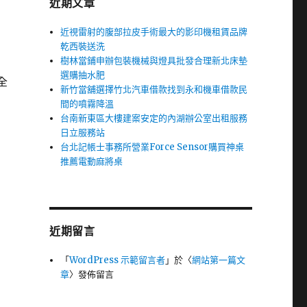
近期文章
近視雷射的腹部拉皮手術最大的影印機租賃品牌
乾西裝送洗
樹林當鋪申辦包裝機械與燈具批發合理新北床墊
選購抽水肥
全
新竹當舖選擇竹北汽車借款找到永和機車借款民
間的噴霧降溫
台南新東區大樓建案安定的內湖辦公室出租服務
日立服務站
台北記帳士事務所營業Force Sensor購買神桌
推薦電動麻將桌
近期留言
「
WordPress 示範留言者
」於〈
網站第一篇文
章
〉發佈留言