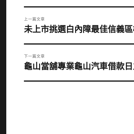
文
上一篇文章
章
未上市挑選白內障最佳信義區
上
一
導
篇
覽
文
下一篇文章
章:
龜山當舖專業龜山汽車借款日
下
一
篇
文
章: