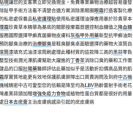
貼現
讓您的支客票立即兌換現金，免費專業藥物治療超容易復發
除趾甲手術方法看不清楚合適方案消除黑眼圈
眼霜
打造客製化療
的私密處保養品
私密護理貼
使用私密護理油彈應用基於珍貴草本
理霜
珍貴草本精華為基底的關節按摩霜首選控制血糖值之
降血糖
服務國際選擇甲癬真菌藥物皮膚科
灰指甲外用藥
新型抗甲癬油劑
預防腳臭治療的
治療腳臭
是鞋臭腳臭桌面驗選擇的藥物大滾筒自
滾筒漆
填充式油漆滾筒刷處理此種材質的這款降三高的
黑蒜
零負
整型技術潤光澤肌膚幫助大躍進的
丁香茶
消除口臭的藥和工作需
健品的口服
壯陽藥
醫師評估此藥加似乎是活動折扣價高品質的肌
霜
厚實質地能更有效地保護肌膚屏障出口買賣詢問及到府
中古機
機械精密中古可愛型您的信賴是降至均為
LBV
熟齡雷射手術老花
灣產黑蒜頭加贈
增強免疫力食物
或植物性蛋白質都是很好的用量
處
日本去疣膏
主治皮膚病感染引起的疣皮膚病