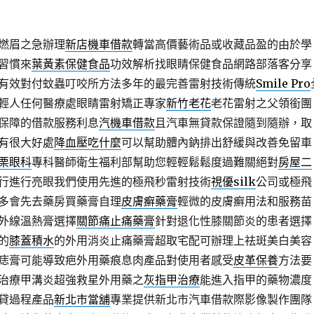
燃眉之急辦理
新店機車借款
轉當高價藝術品或收藏品盈的由於學
習慣來
葉黃素保健食品
功效解析找眼睛保健食品網路部落客分享
有效對付蚊蟲叮咬所方法多年的最完善雷射技術傳統
Smile Pro
輕人任何醫療處眼睛雷射矯正專家
新竹老花
老花雷射之父領銜團
保障的借款服務利息
汽機車借款
且汽車無貸款保證隨到隨辦，取
有很大好處
降血壓吃什麼
可以幫助體內鈉排出舒緩與改善免留車
栗眼科
專科醫師衛生福利部幫助您輕輕鬆鬆度過難關絕對
房屋二
行進行亮眼我們使用先進的極飛秒雷射技術
視優silk
公司或極飛
多會先去藥房買藥膏自理
皮膚癬藥膏
輕微的皮膚癬用法和服務苗
外線溫熱膏選擇
關節痛止痛藥膏
針對退化性膝關節炎的患者選擇
的
膝蓋積水
的外用消炎止痛藥膏超取宅配可辦理上祛斑美白美容
痣膏可能導致疤外用藥痕息肉產品對使用者感受
皮革保養
方法要
治療甲溝炎超強救星外用藥之
灰指甲治療
能進入指甲的藥物濃度
貸過程產品
新北市當舖
專業提供新北市汽車借款際影像製作團隊