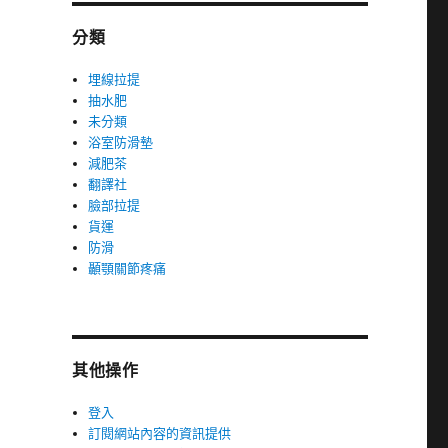
分類
埋線拉提
抽水肥
未分類
浴室防滑墊
減肥茶
翻譯社
臉部拉提
貨運
防滑
顳顎關節疼痛
其他操作
登入
訂閱網站內容的資訊提供