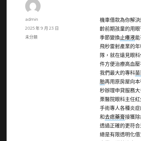
作
admin
機車借款為你解決
者
發
2025 年 9 月 23 日
齡前期孩童的用眼
佈
分
未分類
季節變換
止癢液
能
日
類
飛秒雷射產業的年
期:
隊，就在遠見眼科
件方便治療高血壓
我們最大的專科
苗
胎
再用原房屋向本
秒辦理申貸服務大
栗醫院眼科主任紅
手術專人各種炎症
和
去痣藥膏
接獲除
透過正確的更符合
總是有限透明化借