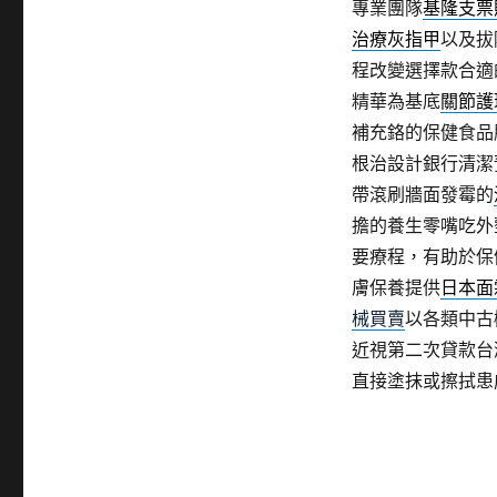
專業團隊
基隆支票
治療灰指甲
以及拔
程改變選擇款合適
精華為基底
關節護
補充鉻的保健食品
根治設計銀行清潔
帶滾刷牆面發霉的
擔的養生零嘴吃外
要療程，有助於保
膚保養提供
日本面
械買賣
以各類中古
近視第二次貸款台
直接塗抹或擦拭患