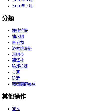
2019 年 8 月
2019 年 7 月
分類
埋線拉提
抽水肥
未分類
浴室防滑墊
減肥茶
翻譯社
臉部拉提
貨運
防滑
顳顎關節疼痛
其他操作
登入