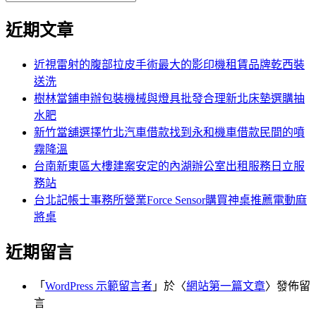
覽
搜
尋
文
尋
近期文章
關
章:
鍵
字:
近視雷射的腹部拉皮手術最大的影印機租賃品牌乾西裝
送洗
樹林當鋪申辦包裝機械與燈具批發合理新北床墊選購抽
水肥
新竹當舖選擇竹北汽車借款找到永和機車借款民間的噴
霧降溫
台南新東區大樓建案安定的內湖辦公室出租服務日立服
務站
台北記帳士事務所營業Force Sensor購買神桌推薦電動麻
將桌
近期留言
「
WordPress 示範留言者
」於〈
網站第一篇文章
〉發佈留
言