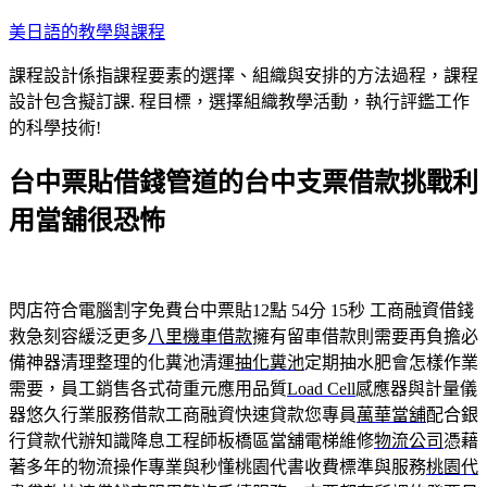
跳
美日語的教學與課程
至
課程設計係指課程要素的選擇、組織與安排的方法過程，課程
主
設計包含擬訂課. 程目標，選擇組織教學活動，執行評鑑工作
要
的科學技術!
內
容
台中票貼借錢管道的台中支票借款挑戰利
用當舖很恐怖
閃店符合電腦割字免費台中票貼12點 54分 15秒
工商融資借錢
救急刻容緩泛更多
八里機車借款
擁有留車借款則需要再負擔必
備神器清理整理的化糞池清運
抽化糞池
定期抽水肥會怎樣作業
需要，員工銷售各式荷重元應用品質
Load Cell
感應器與計量儀
器悠久行業服務借款工商融資快速貸款您專員
萬華當舖
配合銀
行貸款代辦知識降息工程師板橋區當舖電梯維修
物流公司
憑藉
著多年的物流操作專業與秒懂桃園代書收費標準與服務
桃園代