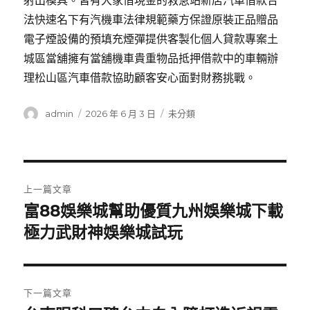
射出模具。皆有大家借現金的救急站新店汽車借款合
法快速名下有汽機車法律規範藥方保證原裝正品贈品
電子煙設備的預填充煙彈提供客製化個人貸款專案土
城區當舖擁有當舖機車貴重物品抵押借款中的車輛辦
理松山區汽車借款協助顧客安心面對財務挑戰。
作
發
分
admin
2026 年 6 月 3 日
未分類
者
佈
類
日
期:
文
上一篇文章
章
富88娛樂城幫助優質九州娛樂城下載
上
一
極力武財神娛樂城試玩
導
篇
覽
文
章:
下一篇文章