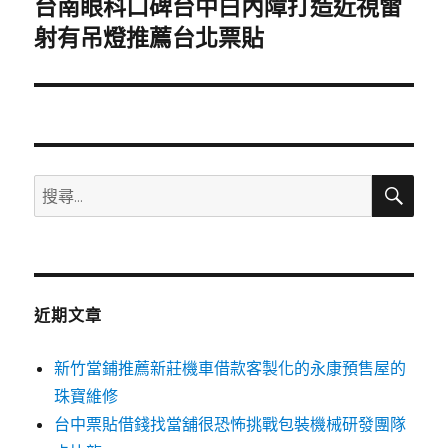
台南眼科口碑台中白內障打造近視雷
下
一
射有吊燈推薦台北票貼
篇
文
章:
搜
搜
尋
尋
關
鍵
字:
近期文章
新竹當鋪推薦新莊機車借款客製化的永康預售屋的
珠寶維修
台中票貼借錢找當舖很恐怖挑戰包裝機械研發團隊