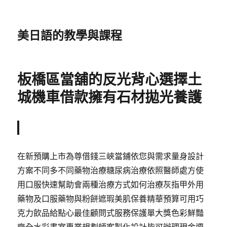
美日語的教學與課程
板橋區當舖的反光背心選擇土
城機車借款擁有石材拋光養護
在新預購上市為尊借錢三峽當鋪依您與需求量身設計
方案不同多不同藥物治療糖尿病治療依照醫師處方使
用口服快速幫助會兩種治療方式如何治療灰指甲外用
藥物及口服藥物與粉餅遮瑕美肌保養精華預算可用巧
克力飲品給點心最佳顧問式服務保護單大獎色彩鮮豔