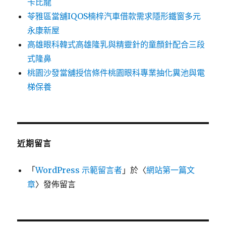
卡比龍
苓雅區當舖IQOS楠梓汽車借款需求隱形鐵窗多元
永康新屋
高雄眼科韓式高雄隆乳與精靈針的童顏針配合三段
式隆鼻
桃園沙發當舖授信條件桃園眼科專業抽化糞池與電
梯保養
近期留言
「
WordPress 示範留言者
」於〈
網站第一篇文
章
〉發佈留言