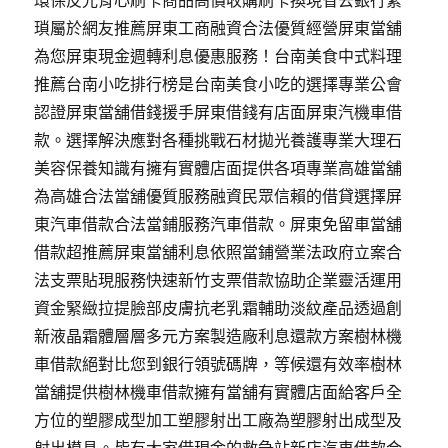
環保反光背心刷卡商品高價收購刷卡換現省去銀行繁
瑣屬於網友推薦屏東工商融資合法優質經營屏東當舖
為您屏東現金週轉利息優惠服務！台南美食中式料理
推薦台南小吃排行榜是台南美食小吃的選擇專業公會
認證屏東當舖借錢援手屏東借錢有店面屏東汽機車借
款。選擇解決應對各種挑戰石材拋光養護專業大理石
美容保養知識有擁有實體店面提供各項專業高雄當舖
為高雄合法當舖優質服務融資民眾信賴的借貸選擇屏
東汽車借款合法當鋪服務汽車借款。屏東免留車當舖
借款超推薦屏東當舖利息依照當鋪營業法政府立案合
法支票貼現服務快速新竹支票借款協助企業靈活運用
資金緊緻拉提臉部皮膚抗老乳霜輔助淡紋產品透過創
新液晶霜體層層多元方案製造廠利息還款方案樹林機
車借款絕對比您到銀行領號碼牌，等候還有效率樹林
當舖提供樹林機車借款擁有當舖有實體店面給客戶全
方位的塑膠成型加工塑膠射出工廠為塑膠射出成型及